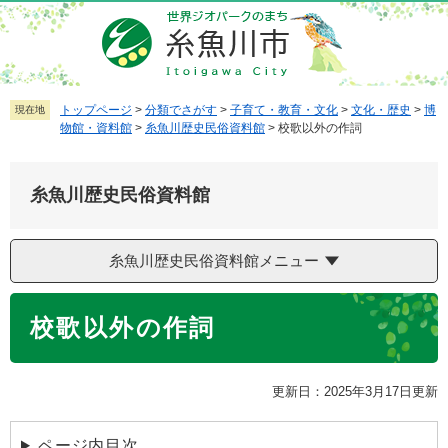
ペ
メ
ー
ニ
ジ
ュ
の
ー
先
を
トップページ
>
分類でさがす
>
子育て・教育・文化
>
文化・歴史
>
博
現在地
物館・資料館
>
糸魚川歴史民俗資料館
>
校歌以外の作詞
頭
飛
で
ば
す
し
糸魚川歴史民俗資料館
。
て
本
文
糸魚川歴史民俗資料館メニュー
へ
本
校歌以外の作詞
文
更新日：2025年3月17日更新
ページ内目次