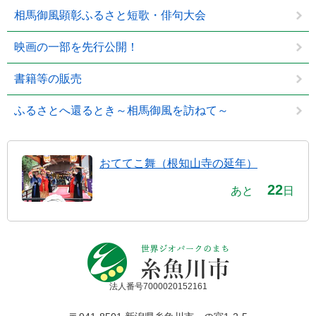
相馬御風顕彰ふるさと短歌・俳句大会
映画の一部を先行公開！
書籍等の販売
ふるさとへ還るとき～相馬御風を訪ねて～
おててこ舞（根知山寺の延年）
22
あと
日
法人番号7000020152161