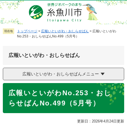
ペ
メ
ー
ニ
ジ
ュ
の
ー
先
を
トップページ
>
広報いといがわ・おしらせばん
>
広報いといがわ
現在地
No.253・おしらせばんNo.499（5月号）
頭
飛
で
ば
す
し
広報いといがわ・おしらせばん
。
て
本
文
広報いといがわ・おしらせばんメニュー
へ
本
広報いといがわNo.253・おし
文
らせばんNo.499（5月号）
更新日：2026年4月24日更新