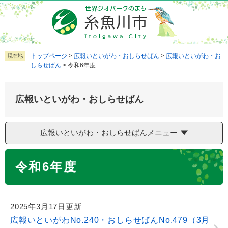
ペ
メ
ー
ニ
ジ
ュ
の
ー
先
を
トップページ
>
広報いといがわ・おしらせばん
>
広報いといがわ・お
現在地
しらせばん
>
令和6年度
頭
飛
で
ば
す
し
広報いといがわ・おしらせばん
。
て
本
文
広報いといがわ・おしらせばんメニュー
へ
本
令和6年度
文
2025年3月17日更新
広報いといがわNo.240・おしらせばんNo.479（3月