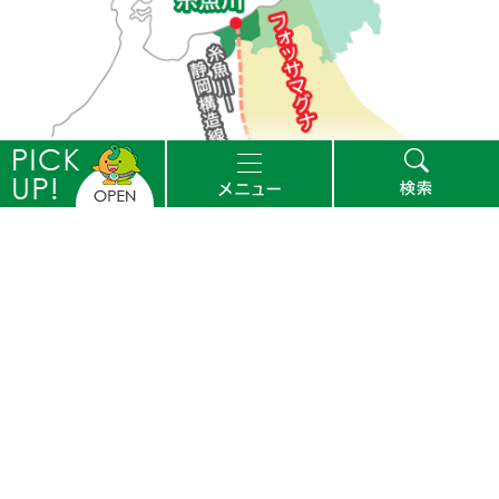
ピ
メ
検
ッ
ニ
索
個人情報の取り扱いについて
サイトポリシー
アクセス
ク
ュ
著作権・リンク等について
ウェブサイトへのご意見
ア
ー
ッ
プ
Copyright © Itoigawa City. All Rights Reserved.