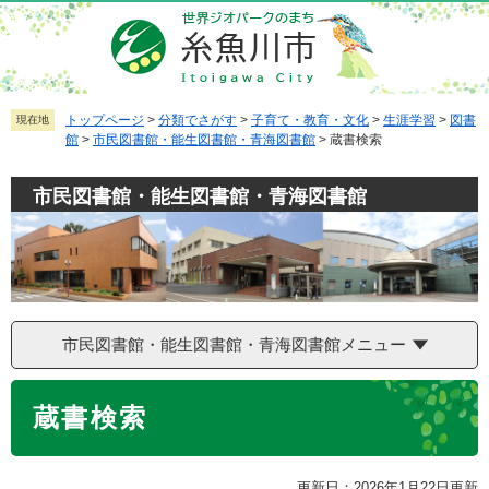
ペ
メ
ー
ニ
ジ
ュ
の
ー
先
を
トップページ
>
分類でさがす
>
子育て・教育・文化
>
生涯学習
>
図書
現在地
館
>
市民図書館・能生図書館・青海図書館
>
蔵書検索
頭
飛
で
ば
市民図書館・能生図書館・青海図書館
す
し
。
て
本
文
へ
市民図書館・能生図書館・青海図書館メニュー
本
蔵書検索
文
更新日：2026年1月22日更新