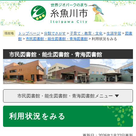
ペ
メ
ー
ニ
ジ
ュ
の
ー
先
を
トップページ
>
分類でさがす
>
子育て・教育・文化
>
生涯学習
>
図書
現在地
館
>
市民図書館・能生図書館・青海図書館
>
利用状況をみる
頭
飛
で
ば
市民図書館・能生図書館・青海図書館
す
し
。
て
本
文
へ
市民図書館・能生図書館・青海図書館メニュー
本
利用状況をみる
文
更新日：2026年1月22日更新