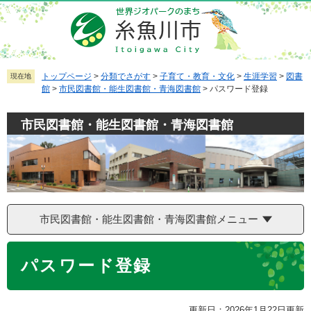
ペ
メ
ー
ニ
ジ
ュ
の
ー
先
を
トップページ
>
分類でさがす
>
子育て・教育・文化
>
生涯学習
>
図書
現在地
館
>
市民図書館・能生図書館・青海図書館
>
パスワード登録
頭
飛
で
ば
市民図書館・能生図書館・青海図書館
す
し
。
て
本
文
へ
市民図書館・能生図書館・青海図書館メニュー
本
パスワード登録
文
更新日：2026年1月22日更新