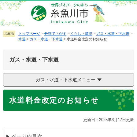
ペ
メ
ー
ニ
ジ
ュ
の
ー
先
を
トップページ
>
分類でさがす
>
くらし・環境
>
ガス・水道・下水道
>
現在地
水道
>
ガス・水道・下水道
>
水道料金改定のお知らせ
頭
飛
で
ば
す
し
ガス・水道・下水道
。
て
本
文
ガス・水道・下水道メニュー
へ
本
水道料金改定のお知らせ
文
更新日：2025年3月17日更新
ページ内目次