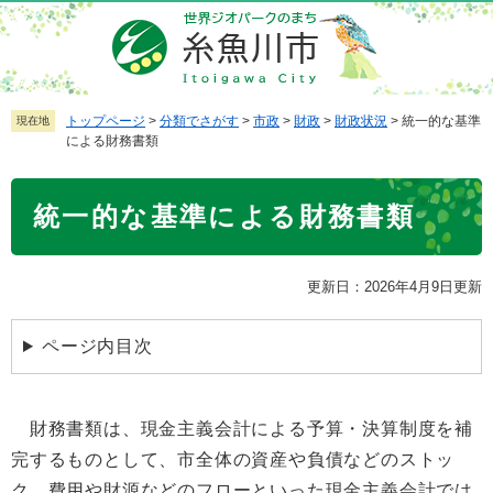
ペ
メ
ー
ニ
ジ
ュ
の
ー
先
を
トップページ
>
分類でさがす
>
市政
>
財政
>
財政状況
>
統一的な基準
現在地
による財務書類
頭
飛
で
ば
本
す
し
統一的な基準による財務書類
文
。
て
本
文
更新日：2026年4月9日更新
へ
ページ内目次
財務書類は、現金主義会計による予算・決算制度を補
完するものとして、市全体の資産や負債などのストッ
ク、費用や財源などのフローといった現金主義会計では