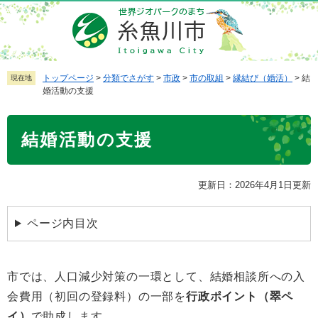
ペ
メ
ー
ニ
ジ
ュ
の
ー
先
を
トップページ
>
分類でさがす
>
市政
>
市の取組
>
縁結び（婚活）
>
結
現在地
婚活動の支援
頭
飛
で
ば
本
す
し
結婚活動の支援
文
。
て
本
文
更新日：2026年4月1日更新
へ
ページ内目次
​市では、人口減少対策の一環として、結婚相談所への入
会費用（初回の登録料）の一部を
行政ポイント（翠ペ
イ）
で助成します。