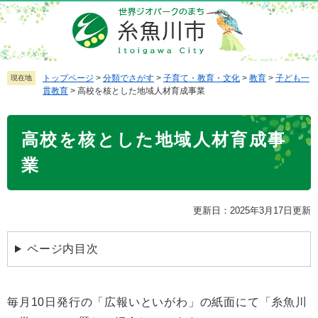
ペ
メ
ー
ニ
ジ
ュ
の
ー
先
を
トップページ
>
分類でさがす
>
子育て・教育・文化
>
教育
>
子ども一
現在地
貫教育
>
高校を核とした地域人材育成事業
頭
飛
で
ば
本
す
し
高校を核とした地域人材育成事
文
。
て
本
業
文
へ
更新日：2025年3月17日更新
ページ内目次
毎月10日発行の「広報いといがわ」の紙面にて「糸魚川