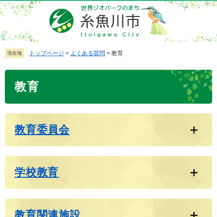
ペ
メ
ー
ニ
ジ
ュ
の
ー
先
を
トップページ
>
よくある質問
>
教育
現在地
頭
飛
で
ば
本
教育
す
し
文
。
て
本
文
教育委員会
へ
学校教育
教育関連施設