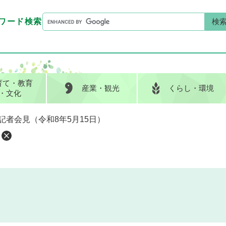
G
ワード検索
o
G
キーワード検索
o
o
g
o
l
g
e
l
育て
・教育
産業
・観光
くらし
・環境
カ
e
・文化
ス
カ
タ
ス
記者会見（令和8年5月15日）
ム
タ
検
ム
索
検
索