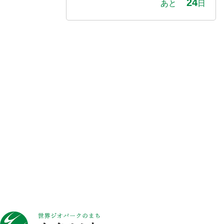
24
あと
日