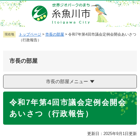
ペ
メ
ー
ニ
ジ
ュ
の
ー
先
を
トップページ
>
市長の部屋
>
令和7年第4回市議会定例会開会あいさつ
現在地
（行政報告）
頭
飛
で
ば
す
し
市長の部屋
。
て
本
文
市長の部屋メニュー
へ
本
令和7年第4回市議会定例会開会
文
あいさつ（行政報告）
更新日：2025年9月1日更新