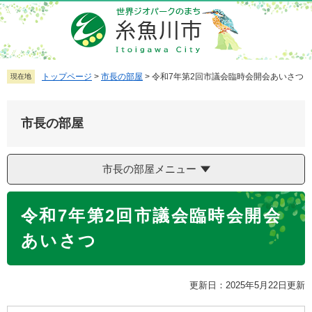
ペ
メ
ー
ニ
ジ
ュ
の
ー
先
を
トップページ
>
市長の部屋
>
令和7年第2回市議会臨時会開会あいさつ
現在地
頭
飛
で
ば
市長の部屋
す
し
。
て
本
市長の部屋メニュー
文
へ
本
令和7年第2回市議会臨時会開会
文
あいさつ
更新日：2025年5月22日更新