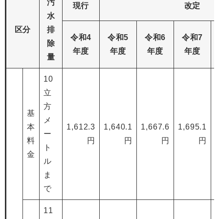
汚
現行
改定
水
区分
排
令和4
令和5
令和6
令和7
除
年度
年度
年度
年度
量
10
立
方
基
メ
本
1,612.3
1,640.1
1,667.6
1,695.1
ー
料
円
円
円
円
ト
金
ル
ま
で
11