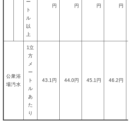
ー
円
円
円
円
ト
ル
以
上
1立
方
メ
ー
公衆浴
ト
43.1円
44.0円
45.1円
46.2円
場汚水
ル
あ
た
り