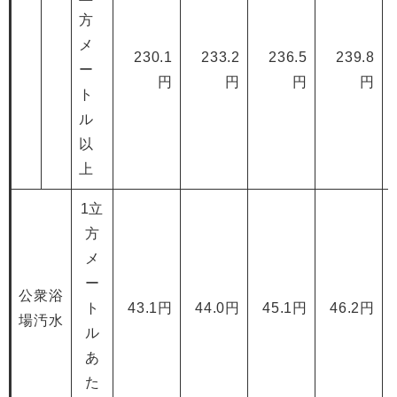
方
メ
230.1
233.2
236.5
239.8
ー
円
円
円
円
ト
ル
以
上
1立
方
メ
ー
公衆浴
ト
43.1円
44.0円
45.1円
46.2円
場汚水
ル
あ
た