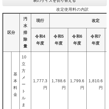
表のサイズを切り替える
改定使用料の内訳
汚
現行
改定
水
区分
排
令和4
令和5
令和6
令和7
除
年度
年度
年度
年度
量
10
立
方
基
メ
本
1,777.3
1,788.6
1,799.6
1,810.6
ー
料
円
円
円
円
ト
金
ル
ま