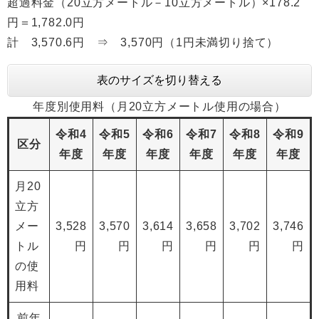
超過料金（20立方メートル－10立方メートル）×178.2
円＝1,782.0円
計 3,570.6円 ⇒ 3,570円（1円未満切り捨て）
表のサイズを切り替える
年度別使用料（月20立方メートル使用の場合）
令和4
令和5
令和6
令和7
令和8
令和9
区分
年度
年度
年度
年度
年度
年度
月20
立方
メー
3,528
3,570
3,614
3,658
3,702
3,746
トル
円
円
円
円
円
円
の使
用料
前年