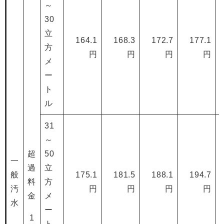
～
30
立
164.1
168.3
172.7
177.1
方
円
円
円
円
メ
ー
ト
ル
31
～
超
50
一
過
立
般
175.1
181.5
188.1
194.7
料
方
汚
円
円
円
円
金
メ
水
ー
1
ト