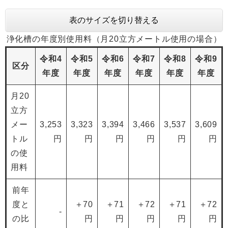
表のサイズを切り替える
浄化槽の年度別使用料（月20立方メートル使用の場合）
令和4
令和5
令和6
令和7
令和8
令和9
区分
年度
年度
年度
年度
年度
年度
月20
立方
メー
3,253
3,323
3,394
3,466
3,537
3,609
トル
円
円
円
円
円
円
の使
用料
前年
度と
＋70
＋71
＋72
＋71
＋72
-
の比
円
円
円
円
円