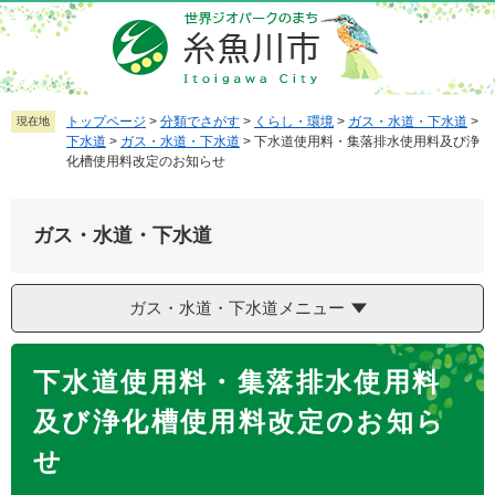
ペ
メ
ー
ニ
ジ
ュ
の
ー
先
を
トップページ
>
分類でさがす
>
くらし・環境
>
ガス・水道・下水道
>
現在地
下水道
>
ガス・水道・下水道
>
下水道使用料・集落排水使用料及び浄
頭
飛
化槽使用料改定のお知らせ
で
ば
す
し
。
て
ガス・水道・下水道
本
文
へ
ガス・水道・下水道メニュー
本
下水道使用料・集落排水使用料
文
及び浄化槽使用料改定のお知ら
せ