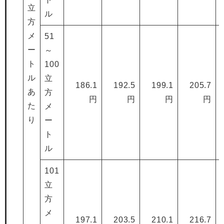
立
ル
方
メ
51
ー
～
ト
100
ル
立
186.1
192.5
199.1
205.7
あ
方
円
円
円
円
た
メ
り
ー
ト
ル
101
立
方
メ
197.1
203.5
210.1
216.7