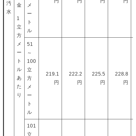
円
円
円
円
汚
金
メ
水
ー
1
ト
立
ル
方
メ
51
ー
～
ト
100
ル
立
219.1
222.2
225.5
228.8
あ
方
円
円
円
円
た
メ
り
ー
ト
ル
101
立