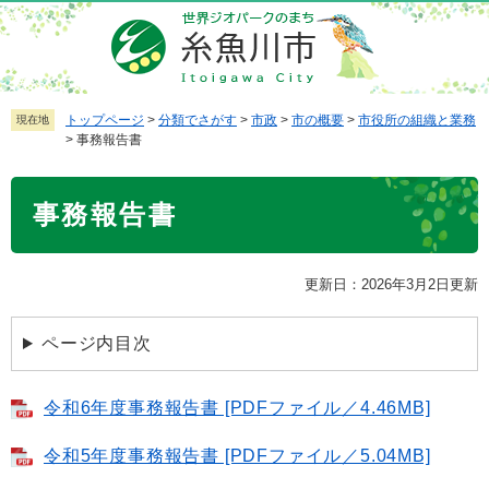
ペ
メ
ー
ニ
ジ
ュ
の
ー
先
を
トップページ
>
分類でさがす
>
市政
>
市の概要
>
市役所の組織と業務
現在地
>
事務報告書
頭
飛
で
ば
本
す
し
事務報告書
文
。
て
本
文
更新日：2026年3月2日更新
へ
ページ内目次
令和6年度事務報告書 [PDFファイル／4.46MB]
令和5年度事務報告書 [PDFファイル／5.04MB]