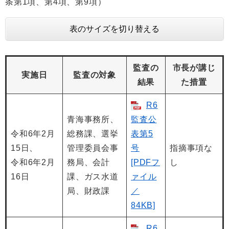
条第1項、第4項、第9項）
表のサイズを切り替える
監査の
市長が講じ
実施日
監査の対象
結果
た措置
R6
青海事務所、
監査公
令和6年2月
総務課、選挙
表第5
15日、
管理委員会事
号
指摘事項な
令和6年2月
務局、会計
[PDFフ
し
16日
課、ガス水道
ァイル
局、財政課
／
84KB]
R6