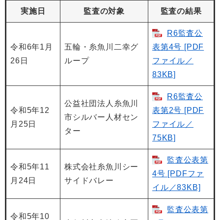
実施日
監査の対象
監査の結果
R6監査公
令和6年1月
五輪・糸魚川二幸グ
表第4号 [PDF
26日
ループ
ファイル／
83KB]
R6監査公
公益社団法人糸魚川
令和5年12
表第2号 [PDF
市シルバー人材セン
月25日
ファイル／
ター
75KB]
監査公表第
令和5年11
株式会社糸魚川シー
4号 [PDFファ
月24日
サイドバレー
イル／83KB]
監査公表第
令和5年10