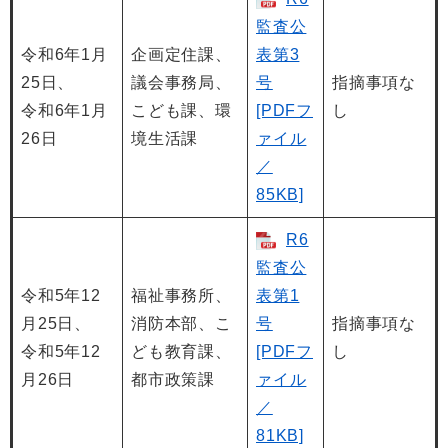
監査公
令和6年1月
企画定住課、
表第3
25日、
議会事務局、
号
指摘事項な
令和6年1月
こども課、環
[PDFフ
し
26日
境生活課
ァイル
／
85KB]
R6
監査公
令和5年12
福祉事務所、
表第1
月25日、
消防本部、こ
号
指摘事項な
令和5年12
ども教育課、
[PDFフ
し
月26日
都市政策課
ァイル
／
81KB]