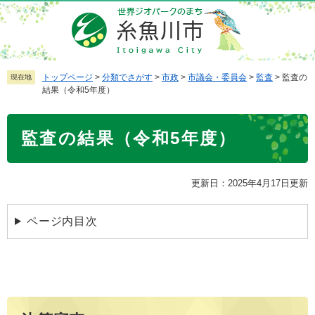
ペ
メ
ー
ニ
ジ
ュ
の
ー
先
を
トップページ
>
分類でさがす
>
市政
>
市議会・委員会
>
監査
>
監査の
現在地
結果（令和5年度）
頭
飛
で
ば
本
す
し
監査の結果（令和5年度）
文
。
て
本
文
更新日：2025年4月17日更新
へ
ページ内目次