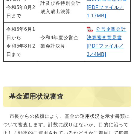
計及び各特別会計
令和5年8月2
[PDFファイル／
歳入歳出決算
日まで
1.17MB]
令和5年6月1
公営企業会計
日から
令和4年度公営企
決算審査意見書
令和5年8月2
業会計決算
[PDFファイル／
日まで
3.44MB]
基金運用状況審査
市長からの依頼により、基金の運用状況を示す書類に
ついて審査します。計数に誤りはないか、目的に沿って
正しく効率的に運用されているかどうかに着目して毎年