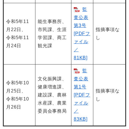
監
査公表
令和5年11
能生事務所、
第3号
月22日、
市民課、生涯
指摘事項な
[PDFフ
令和5年11
学習課、商工
し
ァイル
月24日
観光課
／
81KB]
監
文化振興課、
査公表
令和5年10
健康増進課、
第1号
月25日、
指摘事項な
建設課、農林
[PDFフ
令和5年10
し
水産課、農業
ァイル
月26日
委員会事務局
／
83KB]