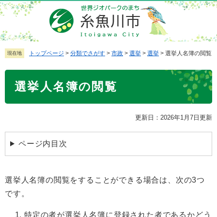
ペ
メ
ー
ニ
ジ
ュ
の
ー
先
を
トップページ
>
分類でさがす
>
市政
>
選挙
>
選挙
>
選挙人名簿の閲覧
現在地
頭
飛
で
ば
本
選挙人名簿の閲覧
す
し
文
。
て
本
更新日：2026年1月7日更新
文
へ
ページ内目次
選挙人名簿の閲覧をすることができる場合は、次の3つ
です。
特定の者が選挙人名簿に登録された者であるかどう