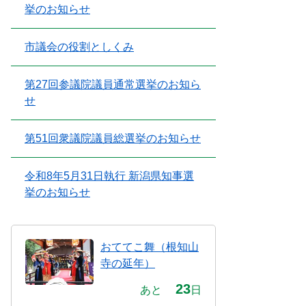
挙のお知らせ
市議会の役割としくみ
第27回参議院議員通常選挙のお知ら
せ
第51回衆議院議員総選挙のお知らせ
令和8年5月31日執行 新潟県知事選
挙のお知らせ
おててこ舞（根知山
寺の延年）
23
あと
日