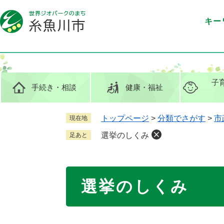
ペ
メ
ー
ニ
キー
ジ
ュ
の
ー
先
を
頭
飛
で
ば
子
手続き
・相談
健康
・福祉
す
し
。
て
本
トップページ
>
分類でさがす
>
市
現在地
文
選挙のしくみ
足あと
へ
本
選挙のしくみ
文