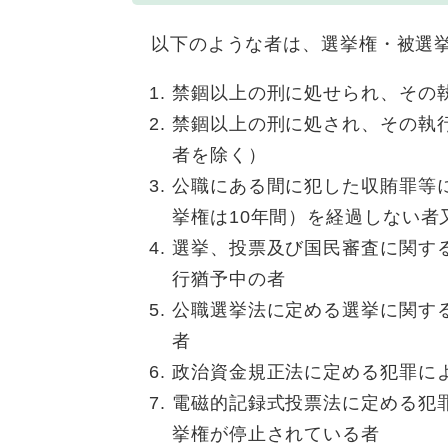
以下のような者は、選挙権・被選挙
禁錮以上の刑に処せられ、その
禁錮以上の刑に処され、その執
者を除く）
公職にある間に犯した収賄罪等
挙権は10年間）を経過しない
選挙、投票及び国民審査に関す
行猶予中の者
公職選挙法に定める選挙に関す
者
政治資金規正法に定める犯罪に
電磁的記録式投票法に定める犯
挙権が停止されている者