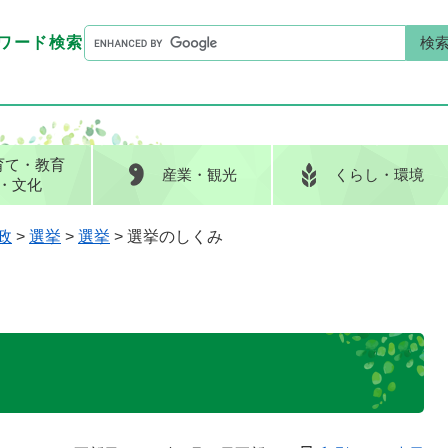
G
ワード検索
o
G
キーワード検索
o
o
g
o
l
g
e
l
育て
・教育
産業
・観光
くらし
・環境
カ
e
・文化
ス
カ
タ
ス
政
>
選挙
>
選挙
>
選挙のしくみ
ム
タ
検
ム
索
検
索