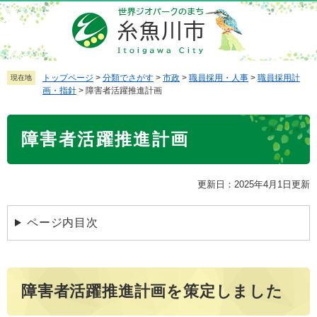
ペ
メ
ー
ニ
ジ
ュ
の
ー
先
を
トップページ
>
分類でさがす
>
市政
>
職員採用・人事
>
職員採用計
現在地
画・指針
>
障害者活躍推進計画
頭
飛
で
ば
本
す
し
障害者活躍推進計画
文
。
て
本
文
更新日：2025年4月1日更新
へ
ページ内目次
障害者活躍推進計画を策定しました