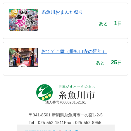
糸魚川おまんた祭り
1
あと
日
おててこ舞（根知山寺の延年）
25
あと
日
法人番号7000020152161
〒941-8501 新潟県糸魚川市一の宮1-2-5
Tel：025-552-1511
Fax：025-552-8955