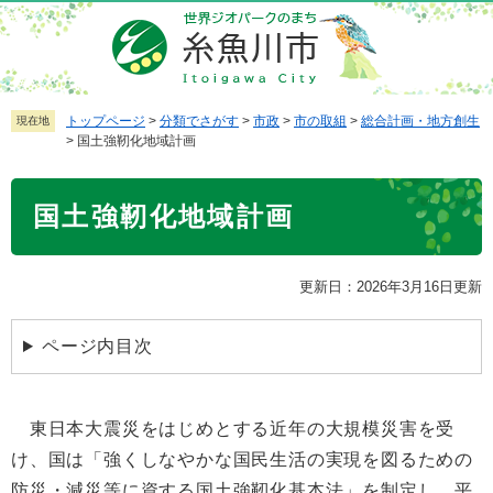
ペ
メ
ー
ニ
ジ
ュ
の
ー
先
を
トップページ
>
分類でさがす
>
市政
>
市の取組
>
総合計画・地方創生
現在地
>
国土強靭化地域計画
頭
飛
で
ば
本
す
し
国土強靭化地域計画
文
。
て
本
文
更新日：2026年3月16日更新
へ
ページ内目次
東日本大震災をはじめとする近年の大規模災害を受
け、国は「強くしなやかな国民生活の実現を図るための
防災・減災等に資する国土強靭化基本法」を制定し、平