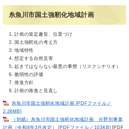
糸魚川市国土強靭化地域計画
計画の策定趣旨、位置づけ
国土強靭化の考え方
地域特性
想定する自然災害
起きてはならない最悪の事態（リスクシナリオ）
脆弱性の評価
推進方針
計画の推進と見直し
糸魚川市国土強靭化地域計画 [PDFファイル／
2.26MB]
（別紙）糸魚川市国土強靭化地域計画 分野別事業
計画（令和8年3月改定） [PDFファイル／103KB]
[PDF