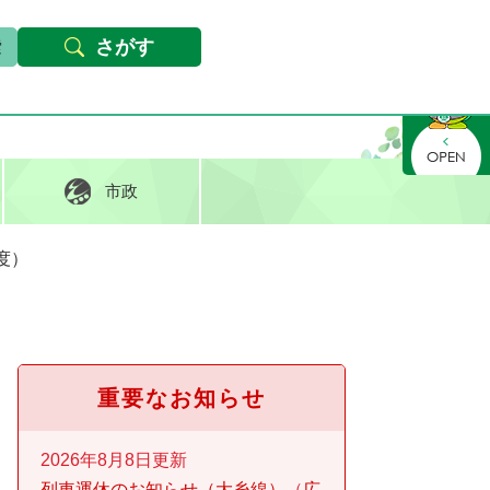
本文へ
Foreign languages
文字サイズ・背景色変更
さがす
さがす
市政
度）
重要なお知らせ
2026年8月8日更新
列車運休のお知らせ（大糸線）
広