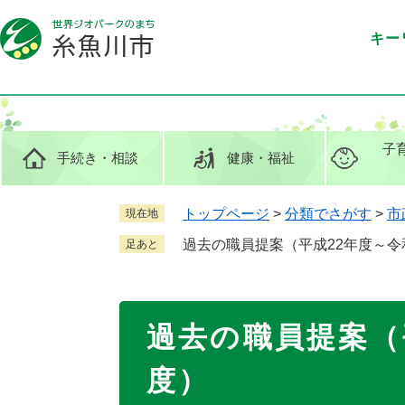
ペ
メ
ー
ニ
キー
ジ
ュ
の
ー
先
を
頭
飛
で
ば
子
手続き
・相談
健康
・福祉
す
し
。
て
本
トップページ
>
分類でさがす
>
市
現在地
文
過去の職員提案（平成22年度～令
足あと
へ
本
過去の職員提案（
文
度）