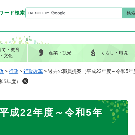
G
ワード検索
o
G
キーワード検索
o
o
g
o
l
g
e
l
育て
・教育
産業
・観光
くらし
・環境
カ
e
・文化
ス
カ
タ
ス
政
>
行政
>
行政改革
>
過去の職員提案（平成22年度～令和5年
ム
タ
和5年度）
検
ム
索
検
索
平成22年度～令和5年