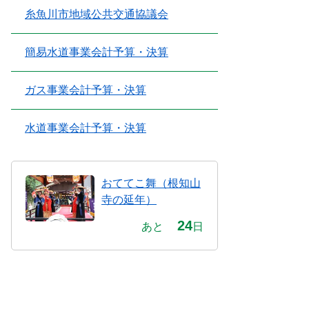
糸魚川市地域公共交通協議会
簡易水道事業会計予算・決算
ガス事業会計予算・決算
水道事業会計予算・決算
おててこ舞（根知山
寺の延年）
24
あと
日