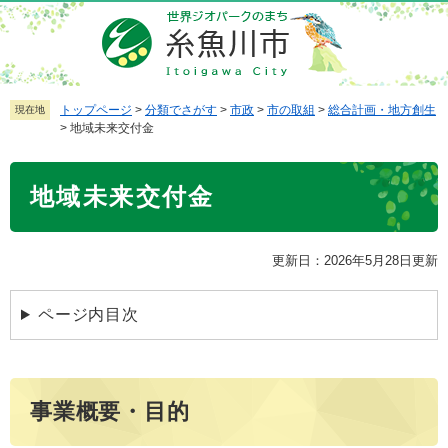
ペ
メ
ー
ニ
ジ
ュ
の
ー
先
を
トップページ
>
分類でさがす
>
市政
>
市の取組
>
総合計画・地方創生
現在地
>
地域未来交付金
頭
飛
で
ば
本
す
し
地域未来交付金
文
。
て
本
文
更新日：2026年5月28日更新
へ
ページ内目次
事業概要・目的