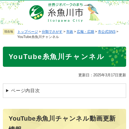
ペ
メ
ー
ニ
ジ
ュ
の
ー
先
を
トップページ
>
分類でさがす
>
市政
>
広報・広聴
>
市公式SNS
>
現在地
YouTube糸魚川チャンネル
頭
飛
で
ば
本
す
し
YouTube糸魚川チャンネル
文
。
て
本
文
更新日：2025年3月17日更新
へ
ページ内目次
YouTube糸魚川チャンネル動画更新