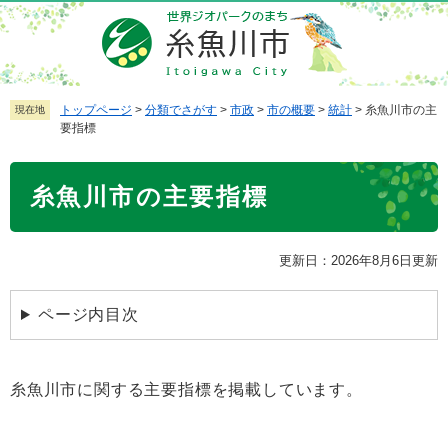
ペ
メ
ー
ニ
ジ
ュ
の
ー
先
を
トップページ
>
分類でさがす
>
市政
>
市の概要
>
統計
>
糸魚川市の主
現在地
要指標
頭
飛
で
ば
本
す
し
糸魚川市の主要指標
文
。
て
本
文
更新日：2026年8月6日更新
へ
ページ内目次
糸魚川市に関する主要指標を掲載しています。