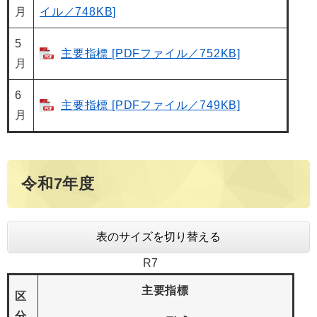
月
イル／748KB]
5
主要指標 [PDFファイル／752KB]
月
6
主要指標 [PDFファイル／749KB]
月
令和7年度
表のサイズを切り替える
R7
主要指標
区
分