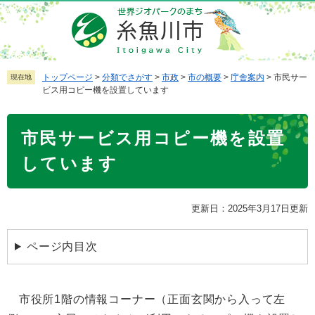
ペ
メ
ー
ニ
ジ
ュ
の
ー
先
を
トップページ
>
分類でさがす
>
市政
>
市の概要
>
庁舎案内
>
市民サー
現在地
ビス用コピー機を設置しています
頭
飛
で
ば
本
す
し
市民サービス用コピー機を設置
文
。
て
本
しています
文
へ
更新日：2025年3月17日更新
ページ内目次
市役所1階の情報コーナー（正面玄関から入って左