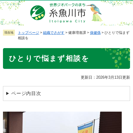
ペ
メ
ー
ニ
ジ
ュ
の
ー
先
を
トップページ
>
組織でさがす
>
健康増進課
>
保健係
>
ひとりで悩まず
現在地
相談を
頭
飛
で
ば
本
す
し
ひとりで悩まず相談を
文
。
て
本
文
更新日：2026年3月13日更新
へ
ページ内目次