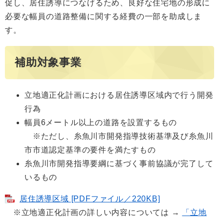
促し、居住誘導につなげるため、良好な住宅地の形成に
必要な幅員の道路整備に関する経費の一部を助成しま
す。
補助対象事業
立地適正化計画における居住誘導区域内で行う開発
行為
幅員6メートル以上の道路を設置するもの
※ただし、糸魚川市開発指導技術基準及び糸魚川
市市道認定基準の要件を満たすもの
糸魚川市開発指導要綱に基づく事前協議が完了して
いるもの
居住誘導区域 [PDFファイル／220KB]
※立地適正化計画の詳しい内容については →
「立地