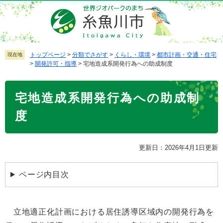
ペ
メ
ー
ニ
ジ
ュ
の
ー
先
を
トップページ
>
分類でさがす
>
くらし・環境
>
都市計画・交通・住宅
現在地
>
開発許可・指導
>
宅地造成系開発行為への助成制度
頭
飛
で
ば
本
す
し
宅地造成系開発行為への助成制
文
。
て
本
度
文
へ
更新日：2026年4月1日更新
ページ内目次
立地適正化計画における居住誘導区域内の開発行為を