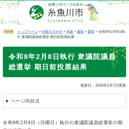
ペ
メ
ー
ニ
ジ
ュ
の
ー
先
を
トップページ
>
分類でさがす
>
市政
>
選挙
>
選挙
>
令和8年2月8日執
現在地
行 衆議院議員総選挙 期日前投票結果
頭
飛
で
ば
本
す
し
令和8年2月8日執行 衆議院議員
文
。
て
本
総選挙 期日前投票結果
文
へ
更新日：2026年2月7日更新
ページ内目次
令和8年2月8日（日曜日）執行の衆議院議員総選挙の期