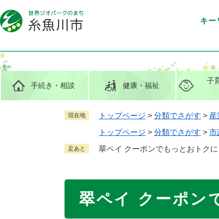
ペ
メ
ー
ニ
キー
ジ
ュ
の
ー
先
を
頭
飛
で
ば
子
手続き
・相談
健康
・福祉
す
し
。
て
本
トップページ
>
分類でさがす
>
産
現在地
文
トップページ
>
分類でさがす
>
市
へ
翠ペイ クーポンでもっとおトクに
足あと
本
翠ペイ クーポン
文