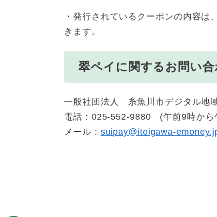
・発行されているクーポンの内容は
きます。
翠ペイに関するお問い合
一般社団法人 糸魚川市デジタル地
電話：025-552-9880 (午前9
メール：
suipay@itoigawa-emoney.j