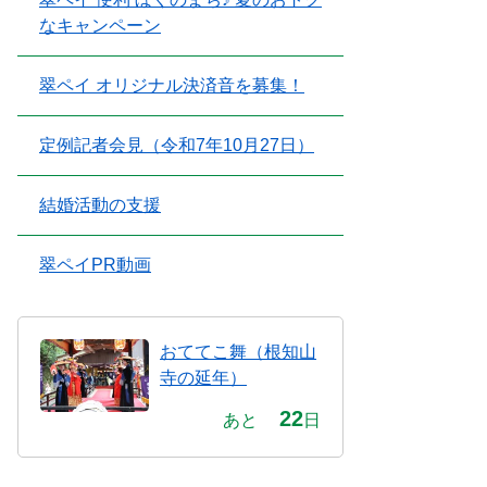
なキャンペーン
翠ペイ オリジナル決済音を募集！
定例記者会見（令和7年10月27日）
結婚活動の支援
翠ペイPR動画
おててこ舞（根知山
寺の延年）
22
あと
日