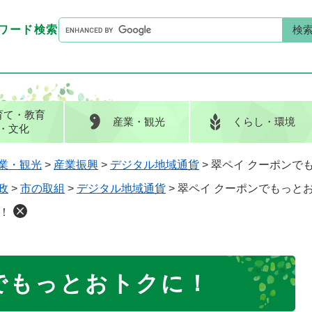
G
ワード検索
o
G
キーワード検索
o
o
g
o
l
g
e
l
育て
・教育
産業
・観光
くらし
・環境
カ
e
・文化
ス
カ
タ
ス
業・観光
>
産業振興
>
デジタル地域通貨
>
翠ペイ クーポンで
ム
タ
政
>
市の取組
>
デジタル地域通貨
>
翠ペイ クーポンでもっと
検
ム
索
検
！
索
でもっとおトクに！