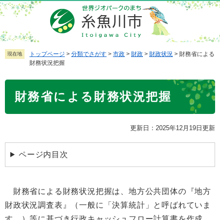
ペ
メ
ー
ニ
ジ
ュ
の
ー
先
を
トップページ
>
分類でさがす
>
市政
>
財政
>
財政状況
>
財務省による
現在地
財務状況把握
頭
飛
で
ば
本
す
し
財務省による財務状況把握
文
。
て
本
文
更新日：2025年12月19日更新
へ
ページ内目次
財務省による財務状況把握は、地方公共団体の『地方
財政状況調査表』（一般に「決算統計」と呼ばれていま
す。）等に基づき行政キャッシュフロー計算書を作成