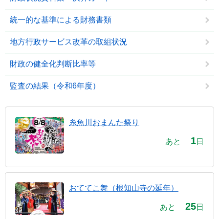
統一的な基準による財務書類
地方行政サービス改革の取組状況
財政の健全化判断比率等
監査の結果（令和6年度）
糸魚川おまんた祭り
1
あと
日
おててこ舞（根知山寺の延年）
25
あと
日