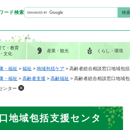
G
ワード検索
o
G
キーワード検索
o
o
g
o
l
g
e
l
育て
・教育
産業
・観光
くらし
・環境
カ
e
・文化
ス
カ
タ
ス
康・福祉
>
福祉
>
地域包括ケア
>
高齢者総合相談窓口地域包括
ム
タ
康・福祉
>
高齢者支援
>
高齢福祉
>
高齢者総合相談窓口地域包
検
ム
索
検
センター
索
口地域包括支援センタ