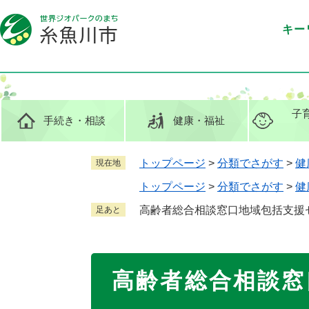
ペ
メ
ー
ニ
キー
ジ
ュ
の
ー
先
を
頭
飛
で
ば
子
手続き
・相談
健康
・福祉
す
し
。
て
本
トップページ
>
分類でさがす
>
健
現在地
文
トップページ
>
分類でさがす
>
健
へ
高齢者総合相談窓口地域包括支援
足あと
本
高齢者総合相談窓
文