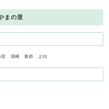
やまの里
の宮 清崎 新鉄 上刈