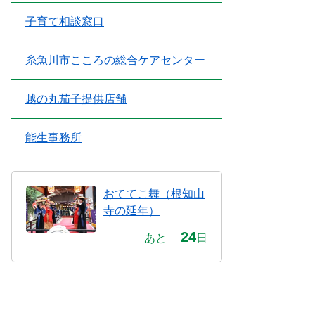
子育て相談窓口
糸魚川市こころの総合ケアセンター
越の丸茄子提供店舗
能生事務所
おててこ舞（根知山
寺の延年）
24
あと
日