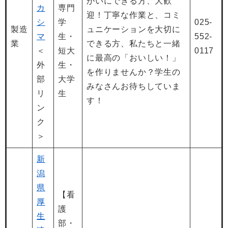
がいにできる方、大歓
カ
専門
迎！丁寧な作業と、コミ
シ
学
025-
製造
ュニケーションを大切に
マ
生・
552-
業
できる方、私たちと一緒
＜
短大
0117
に最高の「おいしい！」
外
生・
を作りませんか？学生の
部
大学
みなさんお待ちしていま
リ
生
す！
ン
ク
＞
新
潟
県
【看
厚
護
生
部・