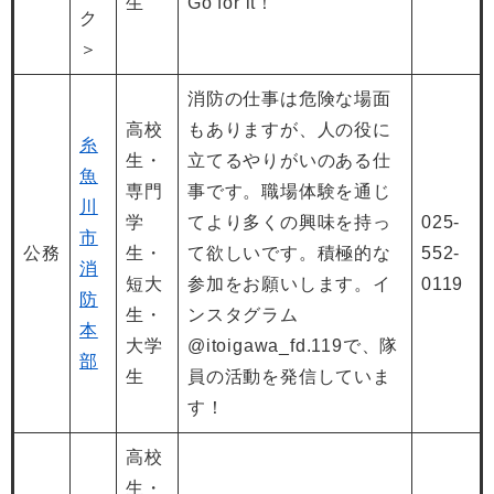
生
Go for it！
ク
＞
消防の仕事は危険な場面
高校
もありますが、人の役に
糸
生・
立てるやりがいのある仕
魚
専門
事です。職場体験を通じ
川
学
てより多くの興味を持っ
025-
市
公務
生・
て欲しいです。積極的な
552-
消
短大
参加をお願いします。イ
0119
防
生・
ンスタグラム
本
大学
@itoigawa_fd.119で、隊
部
生
員の活動を発信していま
す！
高校
生・