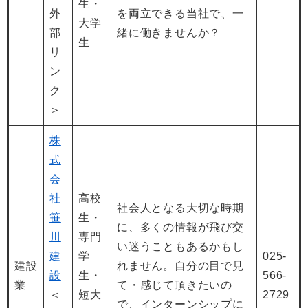
生・
外
を両立できる当社で、一
大学
部
緒に働きませんか？
生
リ
ン
ク
＞
株
式
会
社
高校
社会人となる大切な時期
笹
生・
に、多くの情報が飛び交
川
専門
い迷うこともあるかもし
建
学
025-
建設
れません。自分の目で見
設
生・
566-
業
て・感じて頂きたいの
＜
短大
2729
で、インターンシップに