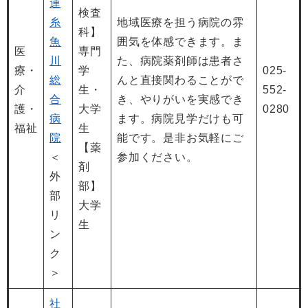
連
検査
糸
地域医療を担う病院の雰
科】
魚
囲気を体感できます。ま
医
専門
川
た、病院薬剤師は患者さ
療・
学
025-
総
んと直接関わることがで
介
生・
552-
合
き、やりがいを実感でき
護・
大学
0280
病
ます。病院見学だけも可
福祉
生
院
能です。是非お気軽にご
【薬
＜
参加ください。
剤
外
部】
部
大学
リ
生
ン
ク
＞
社