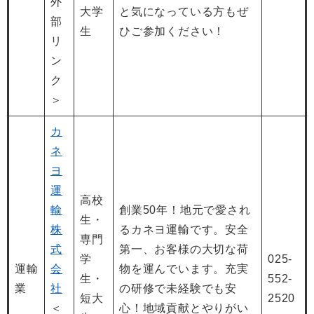
外
大学
と気になっている方もぜ
部
生
ひご参加ください！
リ
ン
ク
＞
カ
ネ
ヨ
運
高校
輸
創業50年！地元で愛され
生・
株
るカネヨ運輸です。安全
専門
式
第一、お客様の大切な荷
学
025-
運輸
会
物を運んでいます。充実
生・
552-
業
社
の研修で未経験でも安
短大
2520
＜
心！地域貢献とやりがい