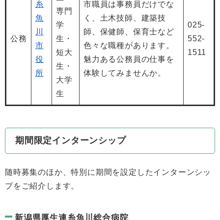
糸
市職員は事務員だけでな
専門
魚
く、土木技師、建築技
学
025-
川
師、保健師、保育士など
公務
生・
552-
市
色々な職種があります。
短大
1511
役
魅力ある公務員の仕事を
生・
所
体験してみませんか。
大学
生
期間限定インターンシップ
随時募集のほか、特別に期間を設定したインターンシッ
プをご紹介します。
新潟県厚生連糸魚川総合病院