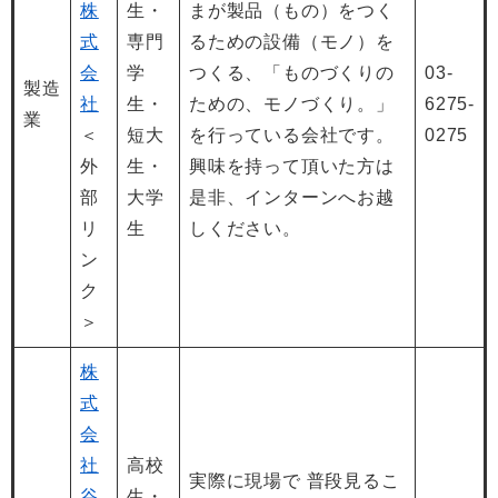
株
生・
まが製品（もの）をつく
式
専門
るための設備（モノ）を
会
学
つくる、「ものづくりの
03-
製造
社
生・
ための、モノづくり。」
6275-
業
＜
短大
を行っている会社です。
0275
外
生・
興味を持って頂いた方は
部
大学
是非、インターンへお越
リ
生
しください。
ン
ク
＞
株
式
会
社
高校
実際に現場で 普段見るこ
谷
生・