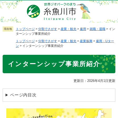
ペ
メ
ー
ニ
ジ
ュ
の
ー
先
を
トップページ
>
分類でさがす
>
産業・観光
>
雇用
>
就職・退職
>
イン
現在地
ターンシップ事業所紹介
頭
飛
で
ば
トップページ
>
分類でさがす
>
産業・観光
>
産業振興
>
雇用・Uター
ン
>
インターンシップ事業所紹介
す
し
。
て
本
本
インターンシップ事業所紹介
文
文
へ
更新日：2026年4月1日更新
ページ内目次