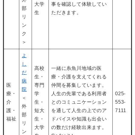
大学
事を確認して体験してい
部
生
ただきます。
リ
ン
ク
＞
よ
し
高校
一緒に糸魚川地域の医
だ
生・
療・介護を支えてくれる
病
医
専門
仲間を募集しています。
院
療・
学
人生の先輩である利用者
025-
＜
介
生・
とのコミュニケーション
553-
外
護・
短大
を通して人生の上でのア
7111
部
福祉
生・
ドバイスや知識も出会い
リ
大学
の数だけ経験出来ます。
ン