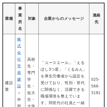
事
業
連絡
業種
対象
企業からのメッセージ
所
先
名
株
式
会
社
高校
「ユースエール」「える
笠
生・
ぼし3つ星」「くるみん」
原
専門
を厚生労働省から認定を
建
学
025-
建設
受けており、性別・世代
設
生・
566-
業
に関係なく、活躍できる
＜
短大
3181
職場環境を整えていま
外
生・
す。同世代の社員と一緒
部
大学