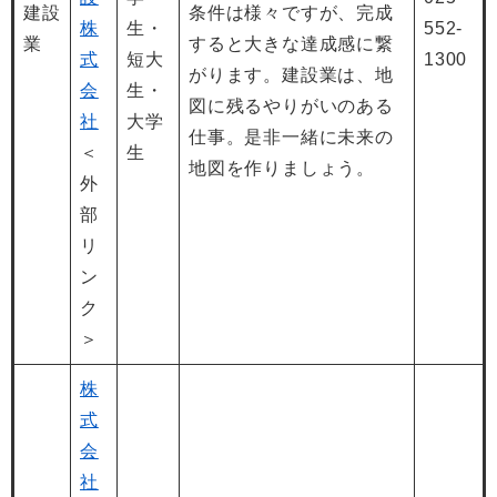
建設
条件は様々ですが、完成
株
生・
552-
業
すると大きな達成感に繋
式
短大
1300
がります。建設業は、地
会
生・
図に残るやりがいのある
社
大学
仕事。是非一緒に未来の
＜
生
地図を作りましょう。
外
部
リ
ン
ク
＞
株
式
会
社