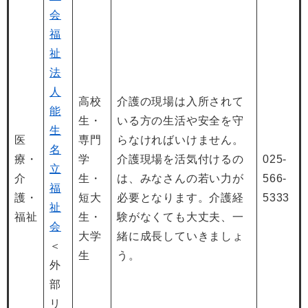
会
福
祉
法
人
高校
介護の現場は入所されて
能
生・
いる方の生活や安全を守
生
医
専門
らなければいけません。
名
療・
学
介護現場を活気付けるの
025-
立
介
生・
は、みなさんの若い力が
566-
福
護・
短大
必要となります。介護経
5333
祉
福祉
生・
験がなくても大丈夫、一
会
大学
緒に成長していきましょ
＜
生
う。
外
部
リ