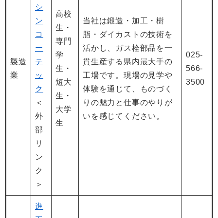
シ
高校
ン
当社は鍛造・加工・樹
生・
コ
脂・ダイカストの技術を
専門
ー
活かし、ガス栓部品を一
学
025-
製造
テ
貫生産する県内最大手の
生・
566-
業
ッ
工場です。現場の見学や
短大
3500
ク
体験を通じて、ものづく
生・
＜
りの魅力と仕事のやりが
大学
外
いを感じてください。
生
部
リ
ン
ク
＞
進