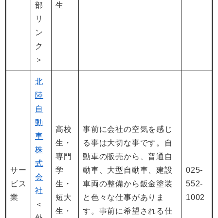
部
生
リ
ン
ク
＞
北
陸
自
動
高校
事前に会社の空気を感じ
車
生・
る事は大切な事です。自
株
専門
動車の販売から、普通自
式
サー
学
動車、大型自動車、建設
025-
会
ビス
生・
車両の整備から鈑金塗装
552-
社
業
短大
と色々な仕事がありま
1002
＜
生・
す。事前に希望される仕
外