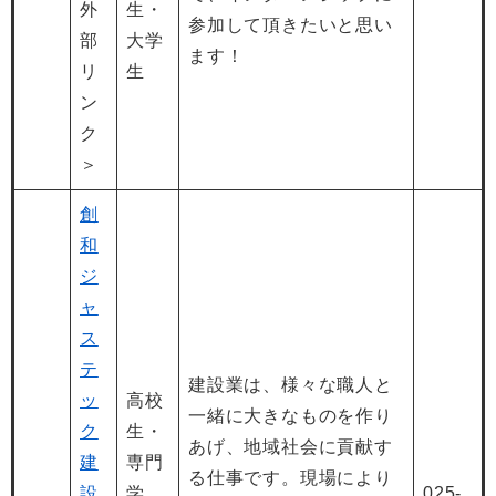
外
生・
参加して頂きたいと思い
部
大学
ます！
リ
生
ン
ク
＞
創
和
ジ
ャ
ス
テ
建設業は、様々な職人と
ッ
高校
一緒に大きなものを作り
ク
生・
あげ、地域社会に貢献す
建
専門
る仕事です。現場により
設
学
025-