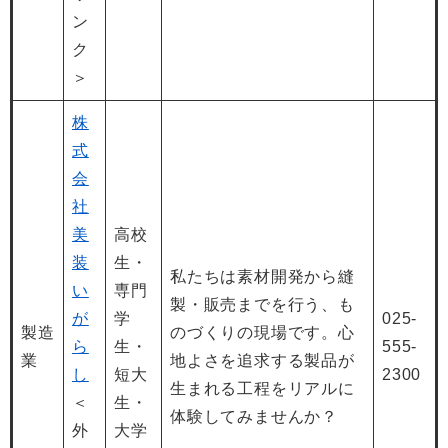
ン
ク
＞
株
式
会
社
美
高校
装
生・
私たちは素材開発から縫
い
専門
製・販売までを行う、も
が
学
025-
製造
のづくりの現場です。心
ら
生・
555-
業
地よさを追求する製品が
し
短大
2300
生まれる工程をリアルに
＜
生・
体験してみませんか？
外
大学