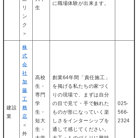
に職場体験が出来ます。
リ
生
ン
ク
＞
株
式
会
社
高校
創業64年間「責任施工」
加
生・
を掲げる私たちの家づく
藤
専門
りの現場で、まずは自分
工
学
の目で見て・手で触れた
025-
建設
務
生・
ものが形になっていく楽
566-
業
店
短大
しさをインターシップを
2324
＜
生・
通して感じてください。
外
大学
大工・ものづくりに興味