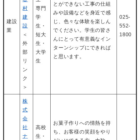
とができない工事の仕組
村
専門
みや設備などを身近で感
建
学
025-
建設
じ、色々な体験を楽しん
設
生・
552-
業
でください。学生の皆さ
＜
短大
1800
んにとって有意義なイン
外
生・
ターンシップにできれば
部
大学
と思います。
リ
生
ン
ク
＞
株
式
会
お菓子作りへの情熱を持
社
高校
ち、お客様の笑顔をやり
ナ
生・