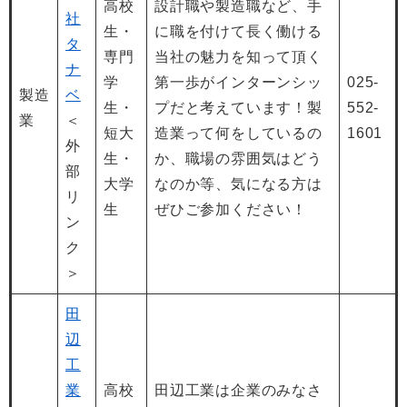
高校
設計職や製造職など、手
社
生・
に職を付けて長く働ける
タ
専門
当社の魅力を知って頂く
ナ
学
第一歩がインターンシッ
025-
製造
ベ
生・
プだと考えています！製
552-
業
＜
短大
造業って何をしているの
1601
外
生・
か、職場の雰囲気はどう
部
大学
なのか等、気になる方は
リ
生
ぜひご参加ください！
ン
ク
＞
田
辺
工
業
高校
田辺工業は企業のみなさ