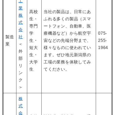
工
業
高校
当社の製品は、日常にあ
株
生・
ふれる多くの製品（スマ
式
専門
ートフォン、自動車、医
会
学
療機器など）から航空宇
075-
製造
社
生・
宙などの先端分野まで、
255-
業
＜
短大
様々なものに使われてい
1964
外
生・
ます。ぜひ地元新潟県の
部
大学
工場の業務を体験してみ
リ
生
てください。
ン
ク
＞
株
式
会