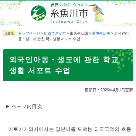
ペ
メ
ー
ニ
ジ
ュ
の
ー
先
を
トップページ
>
組織でさがす
>
市民生活課
>
環境生活係
>
외국인아
現在地
동・생도에 관한 학교생활 서포트 수업
頭
飛
で
ば
本
す
し
외국인아동・생도에 관한 학교
文
。
て
本
생활 서포트 수업
文
へ
更新日：2026年4月1日更新
ページ内目次
이토이가와시에서는 일본어를 모르는 외국국적의 초등