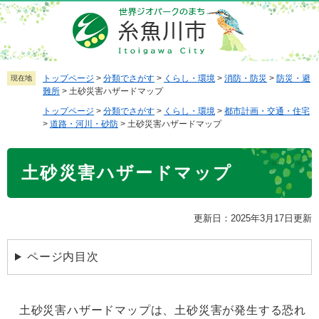
ペ
メ
ー
ニ
ジ
ュ
の
ー
先
を
トップページ
>
分類でさがす
>
くらし・環境
>
消防・防災
>
防災・避
現在地
難所
>
土砂災害ハザードマップ
頭
飛
で
ば
トップページ
>
分類でさがす
>
くらし・環境
>
都市計画・交通・住宅
>
道路・河川・砂防
>
土砂災害ハザードマップ
す
し
。
て
本
本
土砂災害ハザードマップ
文
文
へ
更新日：2025年3月17日更新
ページ内目次
土砂災害ハザードマップは、土砂災害が発生する恐れ