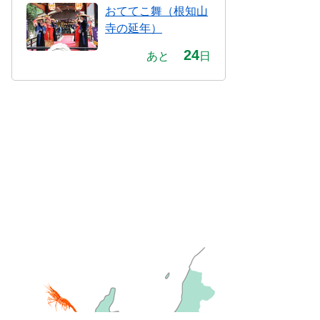
おててこ舞（根知山
寺の延年）
24
あと
日