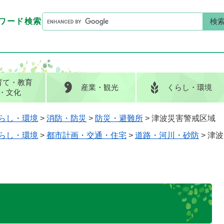
G
ワード検索
o
G
キーワード検索
o
o
g
o
l
g
e
l
育て
・教育
産業
・観光
くらし
・環境
カ
e
・文化
ス
カ
タ
ス
らし・環境
>
消防・防災
>
防災・避難所
>
津波災害警戒区域
ム
タ
らし・環境
>
都市計画・交通・住宅
>
道路・河川・砂防
>
津波
検
ム
索
検
索