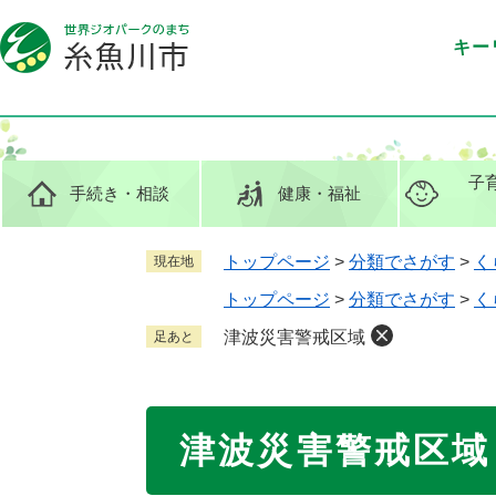
ペ
メ
ー
ニ
キー
ジ
ュ
の
ー
先
を
頭
飛
で
ば
子
手続き
・相談
健康
・福祉
す
し
。
て
本
トップページ
>
分類でさがす
>
く
現在地
文
トップページ
>
分類でさがす
>
く
へ
津波災害警戒区域
足あと
本
津波災害警戒区域
文