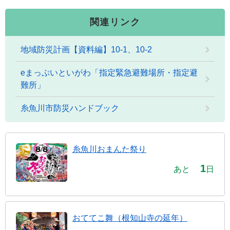
関連リンク
地域防災計画【資料編】10-1、10-2
eまっぷいといがわ「指定緊急避難場所・指定避
難所」
糸魚川市防災ハンドブック
糸魚川おまんた祭り
1
あと
日
おててこ舞（根知山寺の延年）