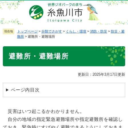
ペ
メ
ー
ニ
ジ
ュ
の
ー
先
を
トップページ
>
分類でさがす
>
くらし・環境
>
消防・防災
>
防災・避
現在地
難所
>
避難所・避難場所
頭
飛
で
ば
本
す
し
避難所・避難場所
文
。
て
本
文
更新日：2025年3月17日更新
へ
ページ内目次
災害はいつ起こるかわかりません。
自分の地域の指定緊急避難場所や指定避難所を確認し
ておき、緊急時にすばやく避難できるようにしておきま