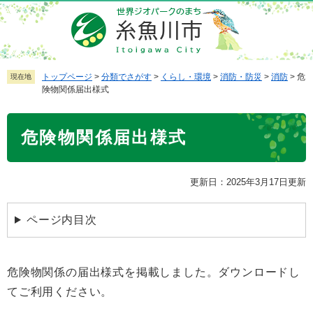
ペ
メ
ー
ニ
ジ
ュ
の
ー
先
を
トップページ
>
分類でさがす
>
くらし・環境
>
消防・防災
>
消防
>
危
現在地
険物関係届出様式
頭
飛
で
ば
本
す
し
危険物関係届出様式
文
。
て
本
文
更新日：2025年3月17日更新
へ
ページ内目次
危険物関係の届出様式を掲載しました。ダウンロードし
てご利用ください。