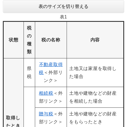
表のサイズを切り替える
表1
税
の
状態
税の名称
内容
種
類
不動産取得
県
土地又は家屋を取得し
税
＜外部リ
税
た場合
ンク＞
相続税
＜外
土地や建物などの財産
部リンク＞
を相続した場合
贈与税
＜外
土地や建物などの財産
取得し
部リンク＞
をもらったとき
たとき