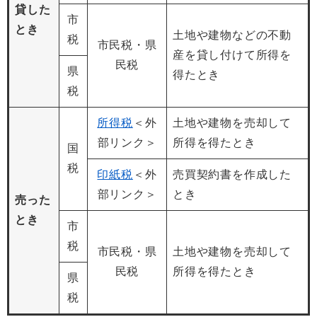
貸した
市
とき
土地や建物などの不動
税
市民税・県
産を貸し付けて所得を
民税
県
得たとき
税
所得税
＜外
土地や建物を売却して
部リンク＞
所得を得たとき
国
税
印紙税
＜外
売買契約書を作成した
部リンク＞
とき
売った
とき
市
税
市民税・県
土地や建物を売却して
民税
所得を得たとき
県
税