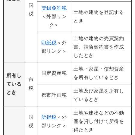
国
登録免許税
土地や建物を登記する
税
＜外部リン
とき
ク＞
土地や建物の売買契約
印紙税
＜外
書、請負契約書を作成
部リンク＞
したとき
土地・家屋・償却資産
固定資産税
所有し
を所有しているとき
市
ている
税
土地及び家屋を所有し
とき
都市計画税
ているとき
土地や建物などの不動
国
所得税
＜外
産を貸し付けて所得を
税
部リンク＞
得たとき