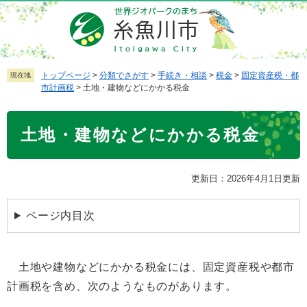
ペ
メ
ー
ニ
ジ
ュ
の
ー
先
を
トップページ
>
分類でさがす
>
手続き・相談
>
税金
>
固定資産税・都
現在地
市計画税
>
土地・建物などにかかる税金
頭
飛
で
ば
本
す
し
土地・建物などにかかる税金
文
。
て
本
文
更新日：2026年4月1日更新
へ
ページ内目次
土地や建物などにかかる税金には、固定資産税や都市
計画税を含め、次のようなものがあります。