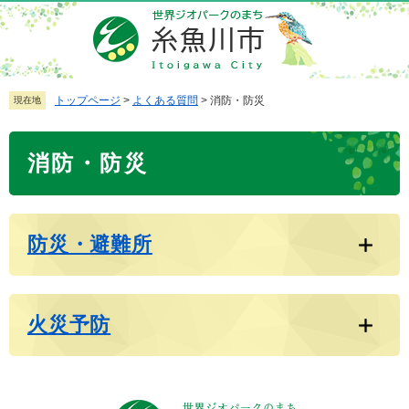
ペ
メ
ー
ニ
ジ
ュ
の
ー
先
を
トップページ
>
よくある質問
>
消防・防災
現在地
頭
飛
で
ば
本
消防・防災
す
し
文
。
て
本
文
防災・避難所
へ
火災予防