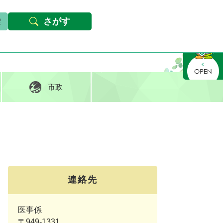
本文へ
Foreign languages
文字サイズ・背景色変更
さがす
さがす
市政
連絡先
医事係
〒949-1331