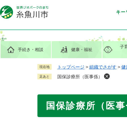
ペ
メ
ー
ニ
キー
ジ
ュ
の
ー
先
を
頭
飛
で
ば
子
手続き
・相談
健康
・福祉
す
し
。
て
本
トップページ
>
組織でさがす
>
健
現在地
文
国保診療所（医事係）
足あと
へ
本
国保診療所（医事
文