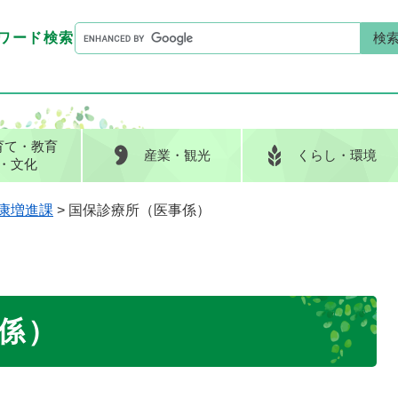
G
ワード検索
o
G
キーワード検索
o
o
g
o
l
g
e
l
育て
・教育
産業
・観光
くらし
・環境
カ
e
・文化
ス
カ
タ
ス
康増進課
>
国保診療所（医事係）
ム
タ
検
ム
索
検
索
係）