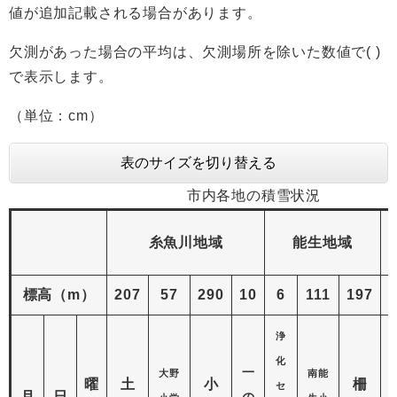
値が追加記載される場合があります。
欠測があった場合の平均は、欠測場所を除いた数値で( )
で表示します。​
（単位：cm）
表のサイズを切り替える
市内各地の積雪状況
糸魚川地域
能生地域
標高（m）
207
57
290
10
6
111
197
1
浄
化
一
大野
南能
曜
土
小
柵
セ
月
日
の