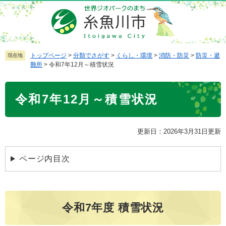
ペ
メ
ー
ニ
ジ
ュ
の
ー
先
を
トップページ
>
分類でさがす
>
くらし・環境
>
消防・防災
>
防災・避
現在地
難所
>
令和7年12月～積雪状況
頭
飛
で
ば
本
す
し
令和7年12月～積雪状況
文
。
て
本
文
更新日：2026年3月31日更新
へ
ページ内目次
令和7年度 積雪状況