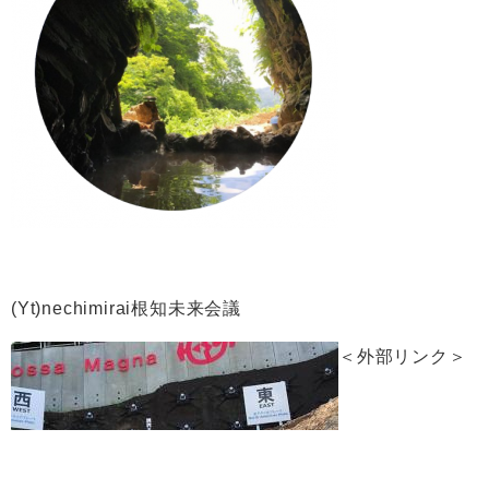
(Yt)nechimirai根知未来会議
＜外部リンク＞