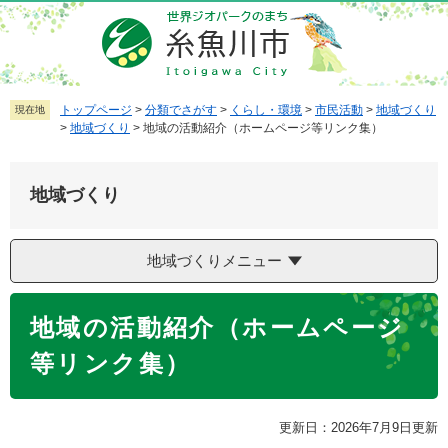
ペ
メ
ー
ニ
ジ
ュ
の
ー
先
を
トップページ
>
分類でさがす
>
くらし・環境
>
市民活動
>
地域づくり
現在地
>
地域づくり
>
地域の活動紹介（ホームページ等リンク集）
頭
飛
で
ば
す
し
地域づくり
。
て
本
文
地域づくりメニュー
へ
本
地域の活動紹介（ホームページ
文
等リンク集）
更新日：2026年7月9日更新