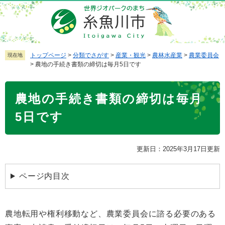
ペ
メ
ー
ニ
ジ
ュ
の
ー
先
を
トップページ
>
分類でさがす
>
産業・観光
>
農林水産業
>
農業委員会
現在地
>
農地の手続き書類の締切は毎月5日です
頭
飛
で
ば
本
す
し
農地の手続き書類の締切は毎月
文
。
て
本
5日です
文
へ
更新日：2025年3月17日更新
ページ内目次
農地転用や権利移動など、農業委員会に諮る必要のある