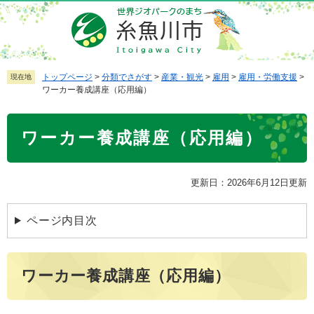
ペ
メ
ー
ニ
ジ
ュ
の
ー
先
を
トップページ
>
分類でさがす
>
産業・観光
>
雇用
>
雇用・労働支援
>
現在地
ワーカー養成講座（応用編）
頭
飛
で
ば
本
す
し
ワーカー養成講座（応用編）
文
。
て
本
文
更新日：2026年6月12日更新
へ
ページ内目次
ワーカー養成講座（応用編）