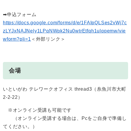
➡申込フォーム
https://docs.google.com/forms/d/e/1FAIpQLSes2vWj7c
zLYJxNAJNely1LPqNWpk2Nu0wtrEtfqh1ulqpemw/vie
wform?pli=1
＜外部リンク＞
会場
いといがわ テレワークオフィス thread3（糸魚川市大町
2-2-22）
※オンライン受講も可能です
（オンライン受講する場合は、Pcをご自身で準備し
てください。）