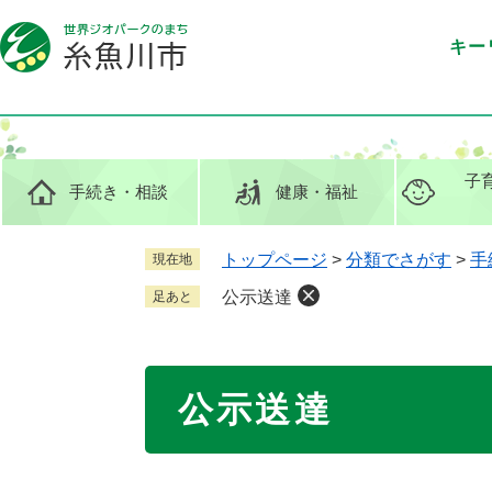
ペ
メ
ー
ニ
キー
ジ
ュ
の
ー
先
を
頭
飛
で
ば
子
手続き
・相談
健康
・福祉
す
し
。
て
本
トップページ
>
分類でさがす
>
手
現在地
文
公示送達
足あと
へ
本
公示送達
文