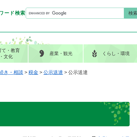
G
ワード検索
o
G
キーワード検索
o
o
g
o
l
g
e
l
育て
・教育
産業
・観光
くらし
・環境
カ
e
・文化
ス
カ
タ
ス
続き・相談
>
税金
>
公示送達
>
公示送達
ム
タ
検
ム
索
検
索