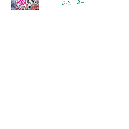
2
あと
日