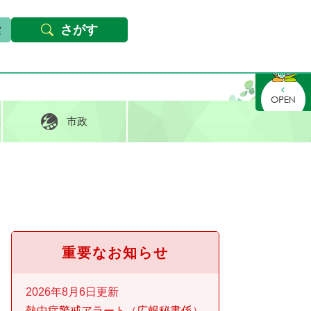
本文へ
Foreign languages
文字サイズ・背景色変更
さがす
さがす
市政
重要なお知らせ
2026年8月6日更新
熱中症警戒アラート
広報秘書係