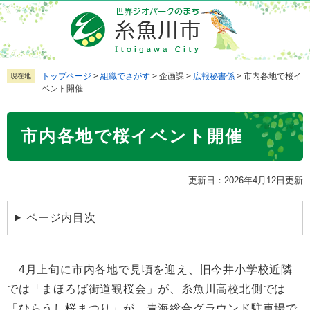
ペ
メ
ー
ニ
ジ
ュ
の
ー
先
を
トップページ
>
組織でさがす
>
企画課
>
広報秘書係
>
市内各地で桜イ
現在地
ベント開催
頭
飛
で
ば
本
す
し
市内各地で桜イベント開催
文
。
て
本
文
更新日：2026年4月12日更新
へ
ページ内目次
4月上旬に市内各地で見頃を迎え、旧今井小学校近隣
では「まほろば街道観桜会」が、糸魚川高校北側では
「ひらうし桜まつり」が、青海総合グラウンド駐車場で