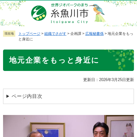
ペ
メ
ー
ニ
ジ
ュ
の
ー
先
を
トップページ
>
組織でさがす
>
企画課
>
広報秘書係
>
地元企業をもっ
現在地
と身近に
頭
飛
で
ば
本
す
し
地元企業をもっと身近に
文
。
て
本
文
更新日：2026年3月25日更新
へ
ページ内目次