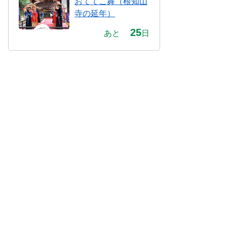
おててこ舞（根知山
寺の延年）
25
あと
日