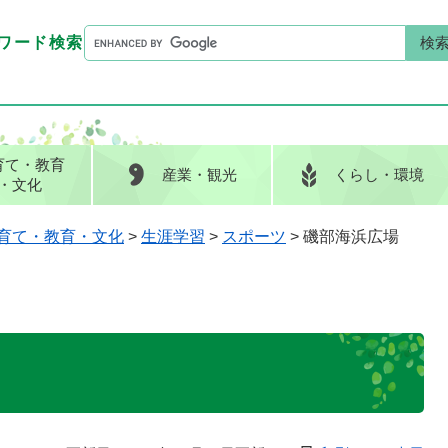
G
ワード検索
o
G
キーワード検索
o
o
g
o
l
g
e
l
育て
・教育
産業
・観光
くらし
・環境
カ
e
・文化
ス
カ
タ
ス
育て・教育・文化
>
生涯学習
>
スポーツ
>
磯部海浜広場
ム
タ
検
ム
索
検
索