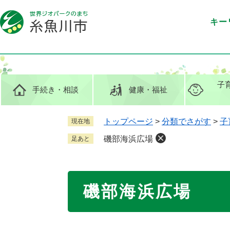
ペ
メ
ー
ニ
キー
ジ
ュ
の
ー
先
を
頭
飛
で
ば
子
手続き
・相談
健康
・福祉
す
し
。
て
本
トップページ
>
分類でさがす
>
子
現在地
文
磯部海浜広場
足あと
へ
本
磯部海浜広場
文