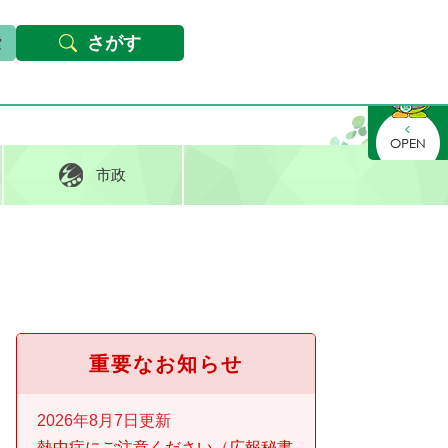
本文へ
Foreign languages
文字サイズ・背景色変更
さがす
さがす
市政
重要なお知らせ
2026年8月7日更新
熱中症にご注意ください
広報秘書