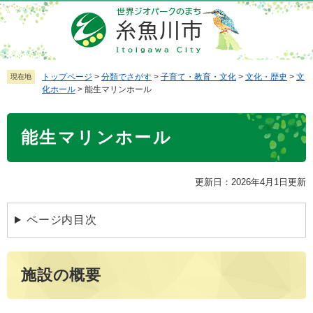
ペ
メ
ー
ニ
ジ
ュ
の
ー
先
を
トップページ
>
分類でさがす
>
子育て・教育・文化
>
文化・歴史
>
文
現在地
化ホール
>
能生マリンホール
頭
飛
で
ば
本
す
し
能生マリンホール
文
。
て
本
文
更新日：2026年4月1日更新
へ
ページ内目次
施設の概要